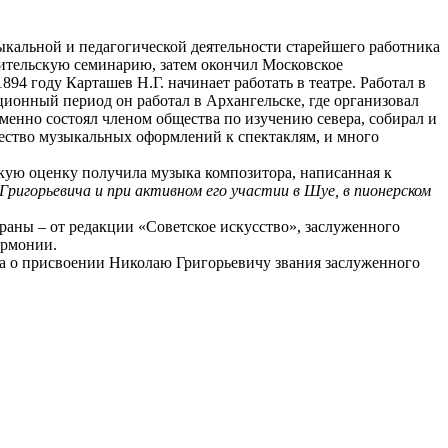
ыкальной и педагогической деятельности старейшего работника
чительскую семинарию, затем окончил Московское
94 году Карташев Н.Г. начинает работать в театре. Работал в
ционный период он работал в Архангельске, где организовал
менно состоял членом общества по изучению севера, собирал и
ество музыкальных оформлений к спектаклям, и много
окую оценку получила музыка композитора, написанная к
ригорьевича и при активном его участии в Шуе, в пионерском
аны – от редакции «Советское искусство», заслуженного
армонии.
ра о присвоении Николаю Григорьевичу звания заслуженного