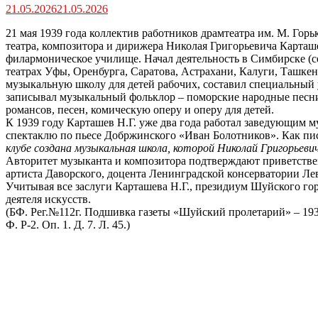
21.05.2026
21.05.2026
21 мая 1939 года коллектив работников драмтеатра им. М. Го
театра, композитора и дирижера Николая Григорьевича Карташ
филармоническое училище. Начал деятельность в Симбирске (сей
театрах Уфы, Оренбурга, Саратова, Астрахани, Калуги, Ташкен
музыкальную школу для детей рабочих, составил специальный 
записывал музыкальный фольклор – поморские народные песни
романсов, песен, комическую оперу и оперу для детей.
К 1939 году Карташев Н.Г. уже два года работал заведующим 
спектаклю по пьесе Добржинского «Иван Болотников». Как писа
клубе создана музыкальная школа, которой Николай Григорьеви
Авторитет музыканта и композитора подтверждают приветствен
артиста Даворского, доцента Ленинградской консерватории Ле
Учитывая все заслуги Карташева Н.Г., президиум Шуйского го
деятеля искусств.
(БФ. Рег.№112г. Подшивка газеты «Шуйский пролетарий» – 1939
Ф. Р-2. Оп. 1. Д. 7. Л. 45.)