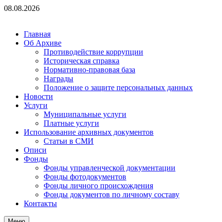
Перейти
08.08.2026
к
содержимому
Главная
Об Архиве
Противодействие коррупции
Историческая справка
Нормативно-правовая база
Награды
Положение о защите персональных данных
Новости
Услуги
Муниципальные услуги
Платные услуги
Использование архивных документов
Статьи в СМИ
Описи
Фонды
Фонды управленческой документации
Фонды фотодокументов
Фонды личного происхождения
Фонды документов по личному составу
Контакты
Меню