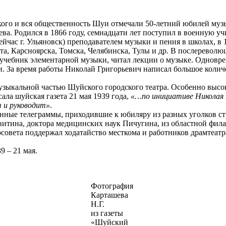
рького и вся общественность Шуи отмечали 50-летний юбилей муз
ева. Родился в 1866 году, семнадцати лет поступил в военную у
час г. Ульяновск) преподавателем музыки и пения в школах, в 18
та, Карсноярска, Томска, Челябинска, Тулы и др. В послереволю
учебник элементарной музыки, читал лекции о музыке. Одновре
. За время работы Николай Григорьевич написал большое колич
музыкальной частью Шуйского городского театра. Особенно выс
ла шуйская газета 21 мая 1939 года,
«…по инициативе Николая Г
ч и руководит»
.
ные телеграммы, приходившие к юбиляру из разных уголков стр
витина, доктора медицинских наук Пичугина, из областной фил
рсовета поддержал ходатайство месткома и работников драмтеат
 – 21 мая.
Фотография
Карташева
Н.Г.
из газеты
«Шуйский