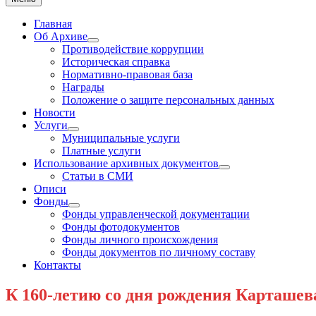
Главная
Об Архиве
Show
Противодействие коррупции
sub
Историческая справка
menu
Нормативно-правовая база
Награды
Положение о защите персональных данных
Новости
Услуги
Show
Муниципальные услуги
sub
Платные услуги
menu
Использование архивных документов
Show
Статьи в СМИ
sub
Описи
menu
Фонды
Show
Фонды управленческой документации
sub
Фонды фотодокументов
menu
Фонды личного происхождения
Фонды документов по личному составу
Контакты
К 160-летию со дня рождения Карташева