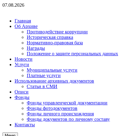
Перейти
07.08.2026
к
содержимому
Главная
Об Архиве
Противодействие коррупции
Историческая справка
Нормативно-правовая база
Награды
Положение о защите персональных данных
Новости
Услуги
Муниципальные услуги
Платные услуги
Использование архивных документов
Статьи в СМИ
Описи
Фонды
Фонды управленческой документации
Фонды фотодокументов
Фонды личного происхождения
Фонды документов по личному составу
Контакты
Меню