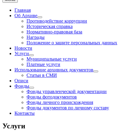
Главная
Об Архиве
Show
Противодействие коррупции
sub
Историческая справка
menu
Нормативно-правовая база
Награды
Положение о защите персональных данных
Новости
Услуги
Show
Муниципальные услуги
sub
Платные услуги
menu
Использование архивных документов
Show
Статьи в СМИ
sub
Описи
menu
Фонды
Show
Фонды управленческой документации
sub
Фонды фотодокументов
menu
Фонды личного происхождения
Фонды документов по личному составу
Контакты
Услуги