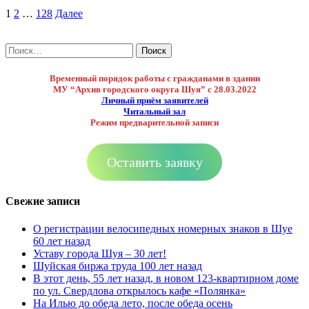
Пагинация
1
2
…
128
Далее
записей
Найти:
Временный порядок работы с гражданами в здании
МУ “Архив городского округа Шуя”
с 28.03.2022
Личный приём заявителей
Читальный зал
Режим предварительной записи
Оставить заявку
Свежие записи
О регистрации велосипедных номерных знаков в Шуе
60 лет назад
Уставу города Шуя – 30 лет!
Шуйская биржа труда 100 лет назад
В этот день, 55 лет назад, в новом 123-квартирном доме
по ул. Свердлова открылось кафе «Полянка»
На Илью до обеда лето, после обеда осень