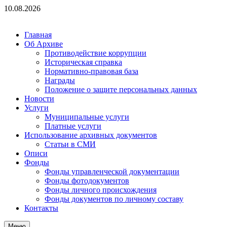
Перейти
10.08.2026
к
содержимому
Главная
Об Архиве
Противодействие коррупции
Историческая справка
Нормативно-правовая база
Награды
Положение о защите персональных данных
Новости
Услуги
Муниципальные услуги
Платные услуги
Использование архивных документов
Статьи в СМИ
Описи
Фонды
Фонды управленческой документации
Фонды фотодокументов
Фонды личного происхождения
Фонды документов по личному составу
Контакты
Меню