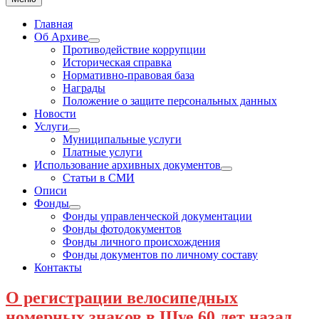
Главная
Об Архиве
Show
Противодействие коррупции
sub
Историческая справка
menu
Нормативно-правовая база
Награды
Положение о защите персональных данных
Новости
Услуги
Show
Муниципальные услуги
sub
Платные услуги
menu
Использование архивных документов
Show
Статьи в СМИ
sub
Описи
menu
Фонды
Show
Фонды управленческой документации
sub
Фонды фотодокументов
menu
Фонды личного происхождения
Фонды документов по личному составу
Контакты
Новости
О регистрации велосипедных
номерных знаков в Шуе 60 лет назад