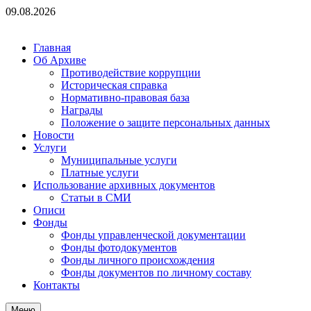
Перейти
09.08.2026
к
содержимому
Главная
Об Архиве
Противодействие коррупции
Историческая справка
Нормативно-правовая база
Награды
Положение о защите персональных данных
Новости
Услуги
Муниципальные услуги
Платные услуги
Использование архивных документов
Статьи в СМИ
Описи
Фонды
Фонды управленческой документации
Фонды фотодокументов
Фонды личного происхождения
Фонды документов по личному составу
Контакты
Меню