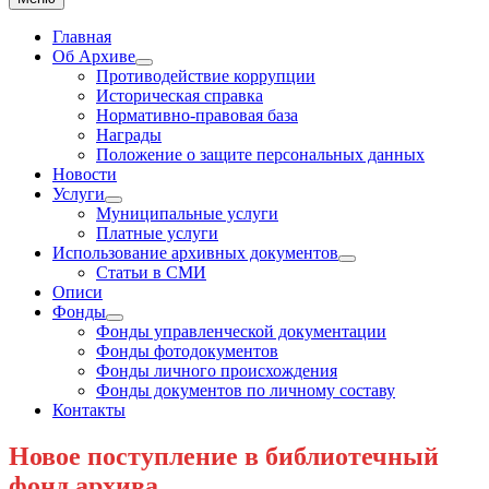
Главная
Об Архиве
Show
Противодействие коррупции
sub
Историческая справка
menu
Нормативно-правовая база
Награды
Положение о защите персональных данных
Новости
Услуги
Show
Муниципальные услуги
sub
Платные услуги
menu
Использование архивных документов
Show
Статьи в СМИ
sub
Описи
menu
Фонды
Show
Фонды управленческой документации
sub
Фонды фотодокументов
menu
Фонды личного происхождения
Фонды документов по личному составу
Контакты
Новое поступление в библиотечный
фонд архива