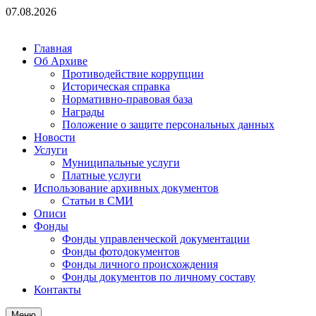
Перейти
07.08.2026
к
содержимому
Главная
Об Архиве
Противодействие коррупции
Историческая справка
Нормативно-правовая база
Награды
Положение о защите персональных данных
Новости
Услуги
Муниципальные услуги
Платные услуги
Использование архивных документов
Статьи в СМИ
Описи
Фонды
Фонды управленческой документации
Фонды фотодокументов
Фонды личного происхождения
Фонды документов по личному составу
Контакты
Меню