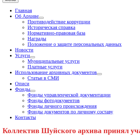
Главная
Об Архиве
Show
Противодействие коррупции
sub
Историческая справка
menu
Нормативно-правовая база
Награды
Положение о защите персональных данных
Новости
Услуги
Show
Муниципальные услуги
sub
Платные услуги
menu
Использование архивных документов
Show
Статьи в СМИ
sub
Описи
menu
Фонды
Show
Фонды управленческой документации
sub
Фонды фотодокументов
menu
Фонды личного происхождения
Фонды документов по личному составу
Контакты
Коллектив Шуйского архива принял уча