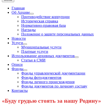
Главная
Об Архиве
Show
Противодействие коррупции
sub
Историческая справка
menu
Нормативно-правовая база
Награды
Положение о защите персональных данных
Новости
Услуги
Show
Муниципальные услуги
sub
Платные услуги
menu
Использование архивных документов
Show
Статьи в СМИ
sub
Описи
menu
Фонды
Show
Фонды управленческой документации
sub
Фонды фотодокументов
menu
Фонды личного происхождения
Фонды документов по личному составу
Контакты
«Буду грудью стоять за нашу Родину»