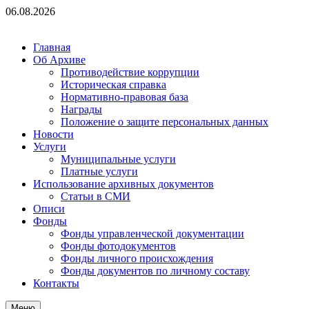
Перейти
06.08.2026
к
содержимому
Главная
Об Архиве
Противодействие коррупции
Историческая справка
Нормативно-правовая база
Награды
Положение о защите персональных данных
Новости
Услуги
Муниципальные услуги
Платные услуги
Использование архивных документов
Статьи в СМИ
Описи
Фонды
Фонды управленческой документации
Фонды фотодокументов
Фонды личного происхождения
Фонды документов по личному составу
Контакты
Меню